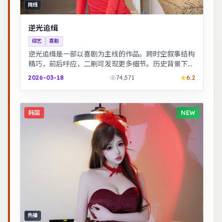
院线
逆光追缉
综艺
喜剧
逆光追缉是一部以喜剧为主线的作品。跨时空叙事结构
精巧，前后呼应，二刷可发现更多细节。历史背景下的
小人物命运，细节考究，叙事沉稳。
2026-03-18
74,571
6.2
韩国
NEW
热播