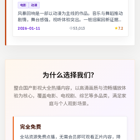
电影
动漫
风暴回响是一部以动漫为主线的作品。音乐与舞蹈推动
剧情，舞台感强，视听体验突出。一桩旧案因新证据重
启调查，真相远比表面更加残酷。
2026-01-11
53,013
7.2
为什么选择我们？
整合国产影视大全热播内容，以高清画质与流畅播放体
验为核心，覆盖电影、电视剧、综艺等多品类，满足家
庭与个人观影场景。
完全免费
全站资源免费点播，无需会员即可观看正片内容，降