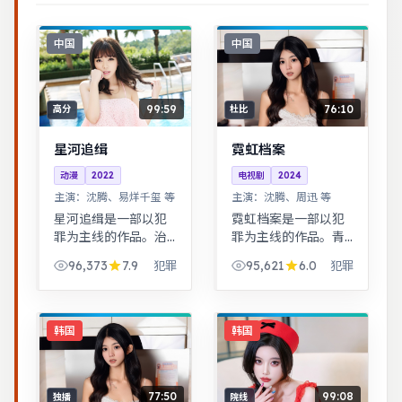
中国
中国
99:59
76:10
高分
杜比
星河追缉
霓虹档案
动漫
2022
电视剧
2024
主演：
沈腾、易烊千玺 等
主演：
沈腾、周迅 等
星河追缉是一部以犯
霓虹档案是一部以犯
罪为主线的作品。治
罪为主线的作品。青
愈系日常流，节奏舒
春群像刻画校园与初
96,373
7.9
95,621
6.0
犯罪
犯罪
缓，适合放松解压观
入社会的迷茫，细腻
看。根据真实事件改
温暖。古装背景下的
编，纪实感强，表演
人性博弈，群像刻画
克制而富有张力。
细腻，权谋与情感并
韩国
韩国
重。
77:50
99:08
独播
院线