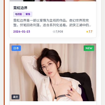
霓虹边界
电视剧
爱情
霓虹边界是一部以爱情为主线的作品。奇幻世界观完
整，伏笔回收利落，适合系列化追看。武侠江湖中的道
义抉择，动作设计利落，意境悠远。
2026-01-23
7,908
7.7
日本
NEW
高分