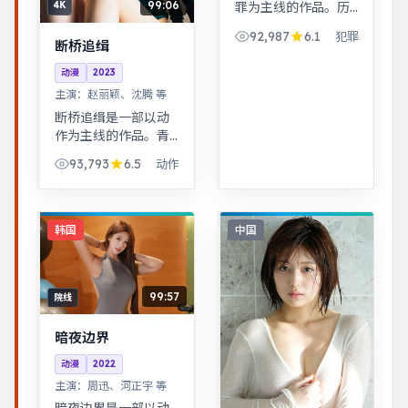
99:06
罪为主线的作品。历
4K
史背景下的小人物命
92,987
6.1
犯罪
运，细节考究，叙事
断桥追缉
沉稳。奇幻世界观完
动漫
2023
整，伏笔回收利落，
主演：
赵丽颖、沈腾 等
适合系列化追看。
断桥追缉是一部以动
作为主线的作品。青
春群像刻画校园与初
93,793
6.5
动作
入社会的迷茫，细腻
温暖。都市男女在误
会与试探中走近彼
此，笑泪交织的成长
韩国
中国
故事。
99:57
院线
暗夜边界
动漫
2022
主演：
周迅、河正宇 等