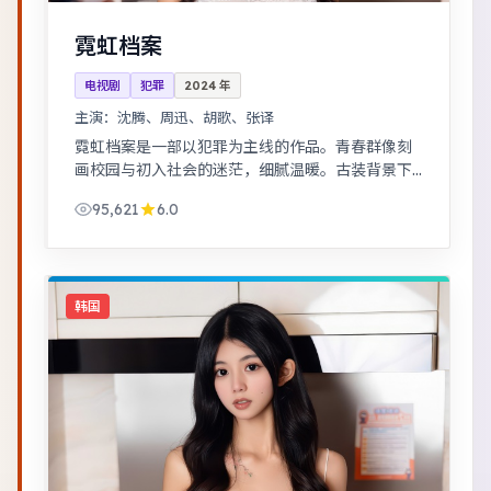
霓虹档案
电视剧
犯罪
2024
年
主演：
沈腾、周迅、胡歌、张译
霓虹档案是一部以犯罪为主线的作品。青春群像刻
画校园与初入社会的迷茫，细腻温暖。古装背景下
的人性博弈，群像刻画细腻，权谋与情感并重。
95,621
6.0
韩国