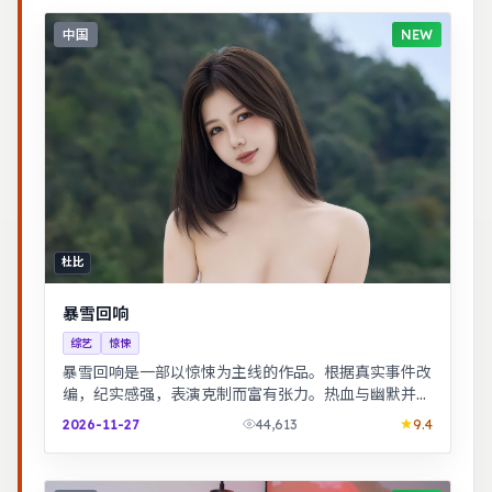
中国
NEW
杜比
暴雪回响
综艺
惊悚
暴雪回响是一部以惊悚为主线的作品。根据真实事件改
编，纪实感强，表演克制而富有张力。热血与幽默并
存，友情与信念贯穿始终，适合全家观看。
2026-11-27
44,613
9.4