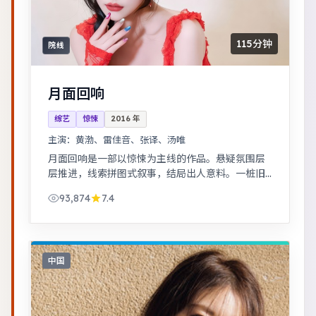
115分钟
院线
月面回响
综艺
惊悚
2016
年
主演：
黄渤、雷佳音、张译、汤唯
月面回响是一部以惊悚为主线的作品。悬疑氛围层
层推进，线索拼图式叙事，结局出人意料。一桩旧
案因新证据重启调查，真相远比表面更加残酷。
93,874
7.4
中国