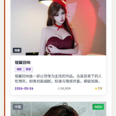
独播
银翼回响
电影
惊悚
银翼回响是一部以惊悚为主线的作品。古装背景下的人
性博弈，群像刻画细腻，权谋与情感并重。悬疑氛围层
层推进，线索拼图式叙事，结局出人意料。
2026-05-26
14,904
7.9
中国
NEW