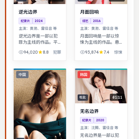
逆光边界
月面回响
纪录片
2024
综艺
2016
主演：
黄渤、雷佳音 等
主演：
黄渤、雷佳音 等
逆光边界是一部以犯
月面回响是一部以惊
罪为主线的作品。平
悚为主线的作品。悬
凡小人物在时代浪潮
疑氛围层层推进，线
94,020
8.8
93,874
7.4
犯罪
惊悚
里做出艰难抉择，最
索拼图式叙事，结局
终与自我和解。跨时
出人意料。一桩旧案
空叙事结构精巧，前
因新证据重启调查，
后呼应，二刷可发现
真相远比表面更加残
中国
韩国
更多细节。
酷。
81:11
杜比
无名边界
纪录片
2020
主演：
沈腾、雷佳音 等
无名边界是一部以犯