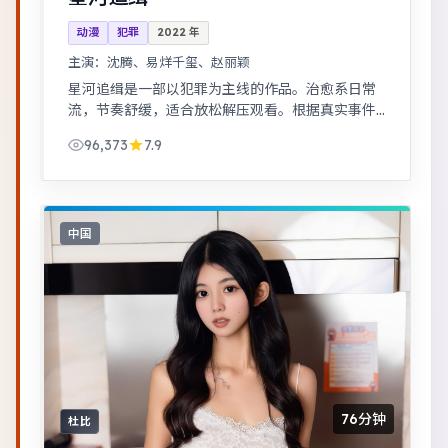
动漫
犯罪
2022
年
主演：
沈腾、易烊千玺、赵丽颖
星河追缉是一部以犯罪为主线的作品。治愈系日常
流，节奏舒缓，适合放松解压观看。根据真实事件
改编，纪实感强，表演克制而富有张力。
96,373
7.9
中国
76分钟
杜比