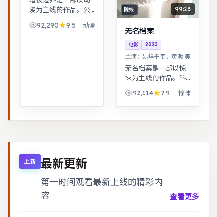
暗夜边界是一部以动
99:23
漫为主线的作品。公
院线
路片结构串联多段际
92,290
9.5
动漫
遇，配乐与风景共同
无名档案
构成情绪主线。青春
电影
2020
群像刻画校园与初入
主演：
易烊千玺、黄渤 等
社会的迷茫，细腻温
暖。
无名档案是一部以惊
悚为主线的作品。科
幻设定下探讨亲情与
92,114
7.9
惊悚
记忆，视觉风格鲜
明，节奏张弛有度。
跨时空叙事结构精
巧，前后呼应，二刷
可发现更多细节。
最新更新
上新
第一时间观看最新上线的精彩内
容
查看更多