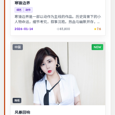
寒锋边界
综艺
动作
寒锋边界是一部以动作为主线的作品。历史背景下的小
人物命运，细节考究，叙事沉稳。热血与幽默并存，友
情与信念贯穿始终，适合全家观看。
2026-01-14
83,800
7.6
中国
NEW
院线
风暴回响