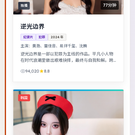
77分钟
独播
逆光边界
纪录片
犯罪
2024
年
主演：
黄渤、雷佳音、易烊千玺、沈腾
逆光边界是一部以犯罪为主线的作品。平凡小人物
在时代浪潮里做出艰难抉择，最终与自我和解。跨
时空叙事结构精巧，前后呼应，二刷可发现更多细
94,020
8.8
节。
韩国