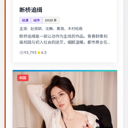
断桥追缉
动漫
动作
2023
年
主演：
赵丽颖、沈腾、黄渤、木村拓哉
断桥追缉是一部以动作为主线的作品。青春群像刻
画校园与初入社会的迷茫，细腻温暖。都市男女在
误会与试探中走近彼此，笑泪交织的成长故事。
93,793
6.5
韩国