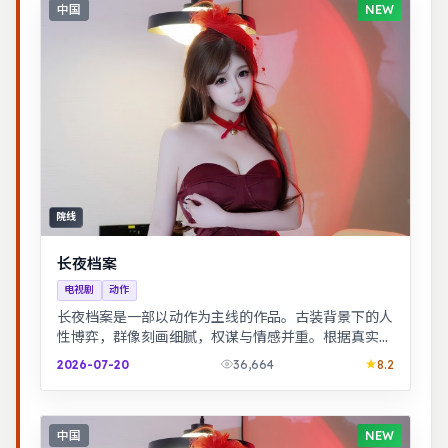
中国
NEW
院线
长夜档案
电视剧
动作
长夜档案是一部以动作为主线的作品。古装背景下的人
性博弈，群像刻画细腻，权谋与情感并重。根据真实事
件改编，纪实感强，表演克制而富有张力。
2026-07-20
36,664
8.2
中国
NEW