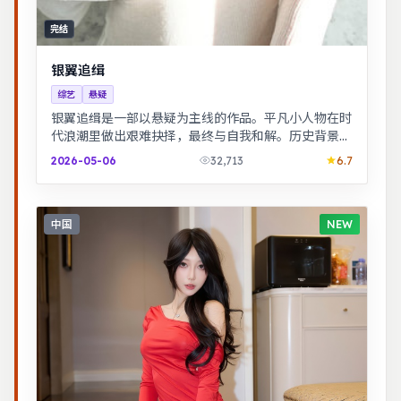
完结
银翼追缉
综艺
悬疑
银翼追缉是一部以悬疑为主线的作品。平凡小人物在时
代浪潮里做出艰难抉择，最终与自我和解。历史背景下
的小人物命运，细节考究，叙事沉稳。
2026-05-06
32,713
6.7
中国
NEW